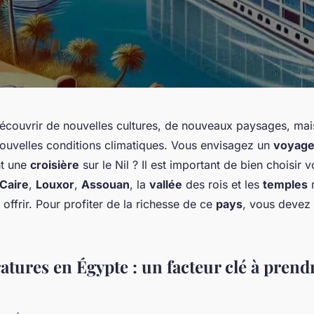
découvrir de nouvelles cultures, de nouveaux paysages, mais
nouvelles conditions climatiques. Vous envisagez un
voyag
nt une
croisière
sur le Nil ? Il est important de bien choisir 
 Caire
,
Louxor
,
Assouan
, la
vallée
des rois et les
temples
m
 offrir. Pour profiter de la richesse de ce
pays
, vous devez 
tures en Égypte : un facteur clé à prend