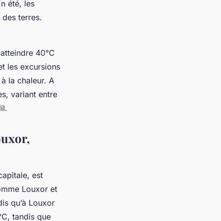
n été, les
 des terres.
 atteindre 40°C
et les excursions
à la chaleur. A
s, variant entre
il.
ouxor,
apitale, est
comme Louxor et
dis qu’à Louxor
°C, tandis que