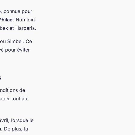
le, connue pour
Philae
. Non loin
bek et Haroeris.
bou Simbel. Ce
cé pour éviter
s
ditions de
arier tout au
vril, lorsque le
. De plus, la