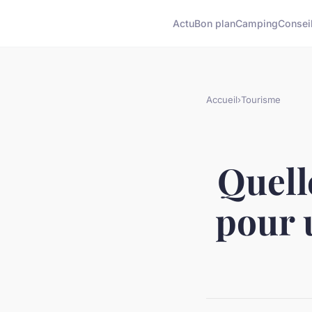
Actu
Bon plan
Camping
Consei
Accueil
›
Tourisme
Quell
pour u