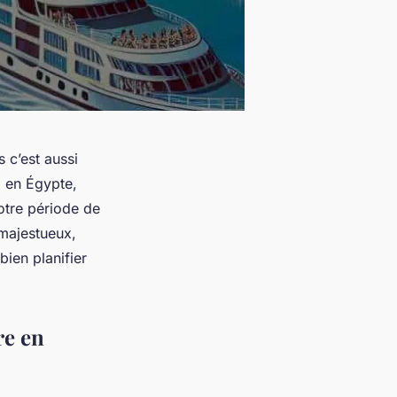
 c’est aussi
e
en Égypte,
votre période de
ajestueux,
bien planifier
re en