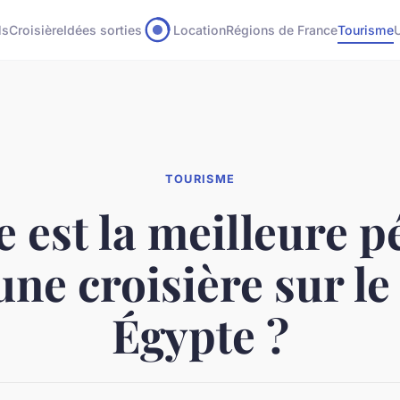
ls
Croisière
Idées sorties
Location
Régions de France
Tourisme
TOURISME
e est la meilleure p
ne croisière sur le
Égypte ?