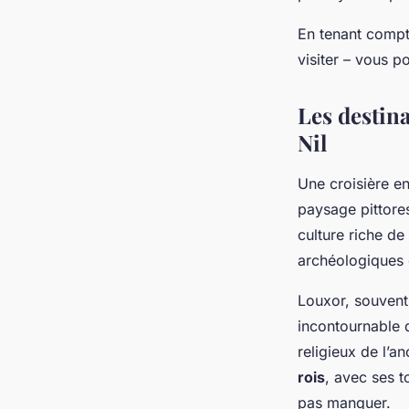
En tenant compte
visiter – vous p
Les destina
Nil
Une croisière e
paysage pittores
culture riche de
archéologiques 
Louxor, souvent
incontournable 
religieux de l’a
rois
, avec ses t
pas manquer.