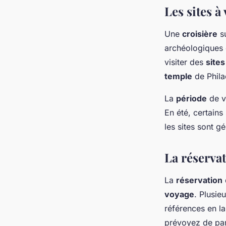
Les sites à 
Une
croisière
su
archéologiques 
visiter des
sites
temple
de Phila
La
période
de v
En été, certains
les sites sont g
La réservat
La
réservation
voyage
. Plusie
références en la
prévoyez de par