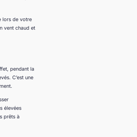
 lors de votre
un vent chaud et
ffet, pendant la
evés. C’est une
ément.
sser
es élevées
s prêts à