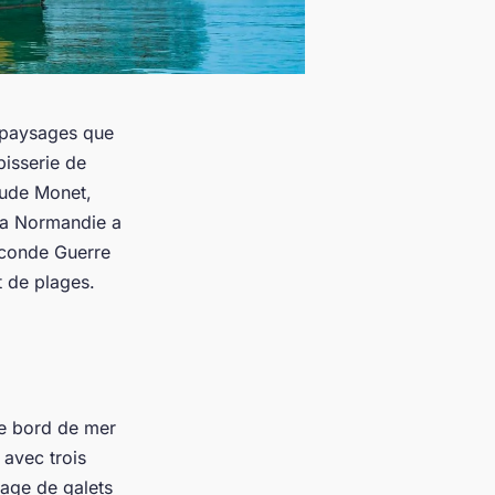
s paysages que
pisserie de
aude Monet,
. La Normandie a
Seconde Guerre
 de plages.
de bord de mer
 avec trois
lage de galets