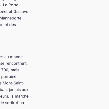
, La Porte
Monet et Gustave
a Manneporte,
ommet des
les au monde,
se rencontrent.
s 700, mais
 parrainé
e Mont-Saint-
bant jamais aux
teurs, la marche
e sortir d'un