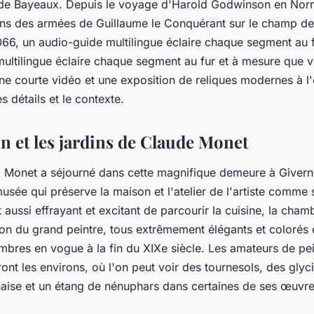
de Bayeaux. Depuis le voyage d'Harold Godwinson en Nor
ns des armées de Guillaume le Conquérant sur le champ de 
066, un audio-guide multilingue éclaire chaque segment au f
ultilingue éclaire chaque segment au fur et à mesure que v
ne courte vidéo et une exposition de reliques modernes à l
s détails et le contexte.
n et les jardins de Claude Monet
 Monet a séjourné dans cette magnifique demeure à Givern
usée qui préserve la maison et l'atelier de l'artiste comme s
ut aussi effrayant et excitant de parcourir la cuisine, la chamb
lon du grand peintre, tous extrêmement élégants et colorés 
mbres en vogue à la fin du XIXe siècle. Les amateurs de pe
nt les environs, où l'on peut voir des tournesols, des glyc
naise et un étang de nénuphars dans certaines de ses œuvre