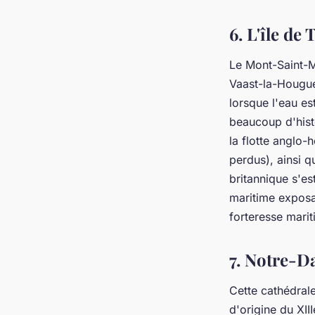
6. L'île de
Le Mont-Saint-Mi
Vaast-la-Hougue
lorsque l'eau e
beaucoup d'histo
la flotte anglo-
perdus), ainsi 
britannique s'es
maritime exposan
forteresse mari
7. Notre-
Cette cathédral
d'origine du XII