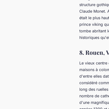
structure gothiq
Claude Monet. Ap
était le plus h
prince viking qu
tombe abritant 
historiques qu'el
8. Rouen, 
Le vieux centre
maisons à colom
d'entre elles da
considéré comme
long des ruelle
nombre de cathéd
d'une magnifiqu