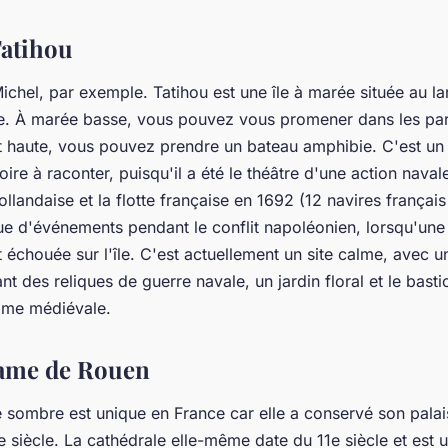
 Tatihou
chel, par exemple. Tatihou est une île à marée située au la
. À marée basse, vous pouvez vous promener dans les parc
st haute, vous pouvez prendre un bateau amphibie. C'est un 
ire à raconter, puisqu'il a été le théâtre d'une action naval
hollandaise et la flotte française en 1692 (12 navires français
que d'événements pendant le conflit napoléonien, lorsqu'une
t échouée sur l'île. C'est actuellement un site calme, avec u
t des reliques de guerre navale, un jardin floral et le basti
time médiévale.
Dame de Rouen
e sombre est unique en France car elle a conservé son palai
Ie siècle. La cathédrale elle-même date du 11e siècle et est