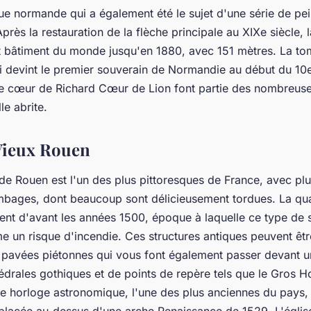
ue normande qui a également été le sujet d'une série de pe
rès la restauration de la flèche principale au XIXe siècle, 
aut bâtiment du monde jusqu'en 1880, avec 151 mètres. La to
i devint le premier souverain de Normandie au début du 10e
le cœur de Richard Cœur de Lion font partie des nombreuse
le abrite.
Vieux Rouen
 de Rouen est l'un des plus pittoresques de France, avec pl
bages, dont beaucoup sont délicieusement tordues. La qua
tent d'avant les années 1500, époque à laquelle ce type de s
 un risque d'incendie. Ces structures antiques peuvent êtr
s pavées piétonnes qui vous font également passer devant u
rales gothiques et de points de repère tels que le Gros Hor
e horloge astronomique, l'une des plus anciennes du pays,