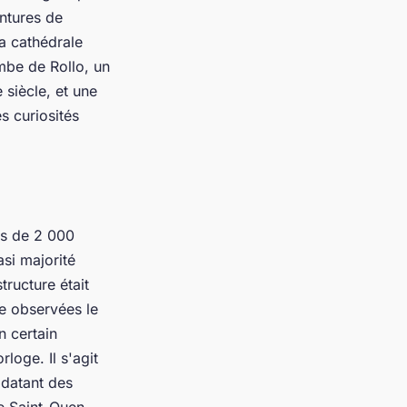
intures de
la cathédrale
mbe de Rollo, un
 siècle, et une
s curiosités
us de 2 000
si majorité
tructure était
e observées le
n certain
loge. Il s'agit
 datant des