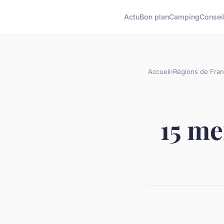
Actu
Bon plan
Camping
Consei
Accueil
›
Régions de Fra
15 me