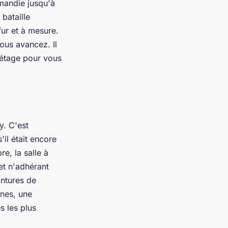
mandie jusqu'à
bataille
ur et à mesure.
ous avancez. Il
'étage pour vous
y. C'est
'il était encore
re, la salle à
et n'adhérant
intures de
ines, une
s les plus