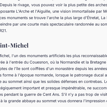
Depuis le rivage, vous pouvez voir la plus petite des arches
posante L'Arche et l'Aiguille, une vision immortalisée par 
ces monuments se trouve l'arche la plus large d'Étretat, L
tteindre par une courte mais spectaculaire randonnée au s
GR21.
int-Michel
ichel, l'un des monuments artificiels les plus reconnaissab
rée à l'entrée du Couesnon, où la Normandie et la Bretagne 
ptes de l'île sont coiffées d'un monastère depuis les année
is forme à l'époque normande, lorsque le patronage ducal a
e au sommet ainsi que les solides défenses en contrebas. L
ratégiquement important et presque impénétrable, ne succom
es pendant la guerre de Cent Ans. S'il n'y a pas trop de visi
'à la grande abbaye au sommet vous donnera l'impression d