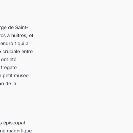
rge de Saint-
s à huîtres, et
endroit qui a
e cruciale entre
 ont été
 frégate
n petit musée
on de la
s épiscopal
 une magnifique