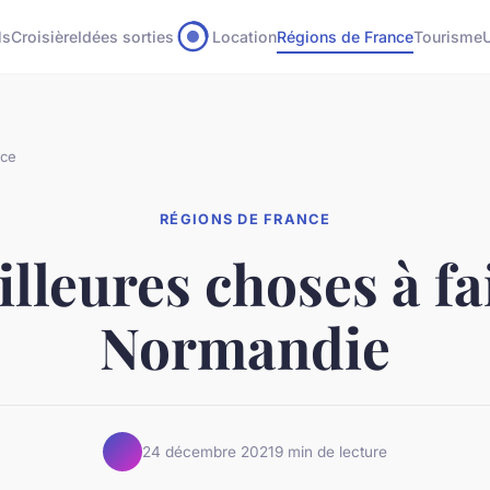
ls
Croisière
Idées sorties
Location
Régions de France
Tourisme
nce
RÉGIONS DE FRANCE
illeures choses à fa
Normandie
24 décembre 2021
9 min de lecture