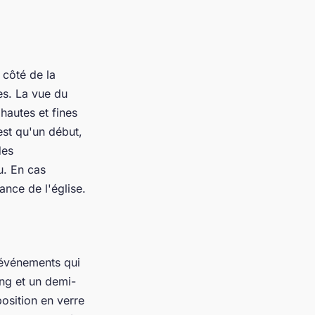
 côté de la
es. La vue du
 hautes et fines
est qu'un début,
des
u. En cas
ance de l'église.
 événements qui
ng et un demi-
osition en verre