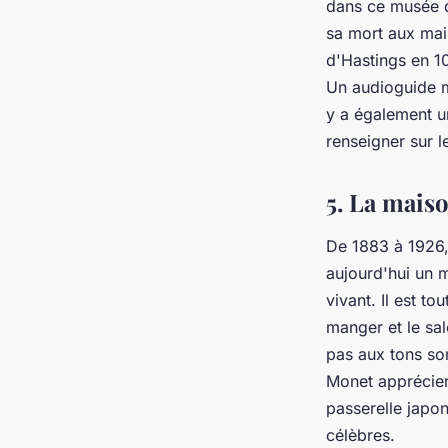
dans ce musée 
sa mort aux mai
d'Hastings en 1
Un audioguide m
y a également u
renseigner sur le
5. La maiso
De 1883 à 1926,
aujourd'hui un m
vivant. Il est to
manger et le sa
pas aux tons so
Monet appréciero
passerelle japo
célèbres.