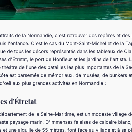
ttraits de la Normandie, c'est retrouver des repères et de
uis l'enfance. C'est le cas du Mont-Saint-Michel et de la Ta
que de tous les décors représentés dans les tableaux de Cl
es d'Étretat, le port de Honfleur et les jardins de l'artiste
 théâtre de l'une des batailles les plus importantes de la 
 côte est parsemée de mémoriaux, de musées, de bunkers et
d'œil aux plus grandes activités en Normandie :
ses d'Étretat
e département de la Seine-Maritime, est un modeste village 
aste paysage marin. D'immenses falaises de calcaire blanc,
s et une aiguille de 55 mètres, font face au village et à sa p