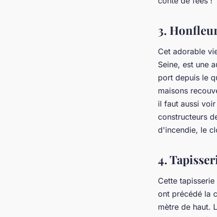
conte de fées !
3. Honfleu
Cet adorable vie
Seine, est une a
port depuis le q
maisons recouve
il faut aussi vo
constructeurs d
d'incendie, le c
4. Tapisse
Cette tapisseri
ont précédé la 
mètre de haut. L