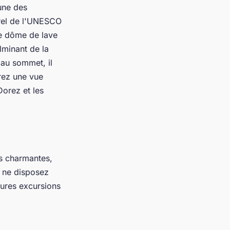
'une des
urel de l'UNESCO
 Le dôme de lave
lminant de la
'au sommet, il
rez une vue
Dorez et les
s charmantes,
 ne disposez
eures excursions