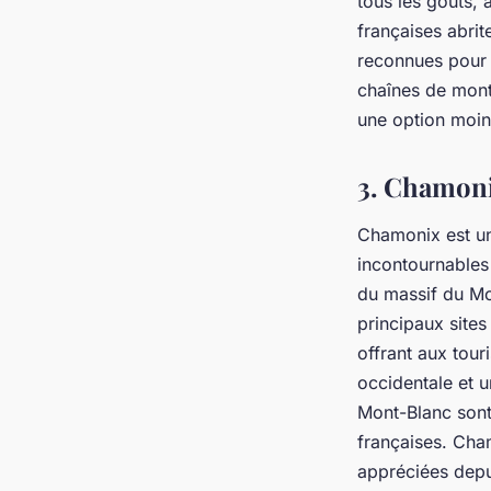
tous les goûts, 
françaises abrit
reconnues pour l
chaînes de monta
une option moin
3. Chamoni
Chamonix est une
incontournables 
du massif du Mon
principaux sites
offrant aux tou
occidentale et 
Mont-Blanc sont
françaises. Cha
appréciées depui