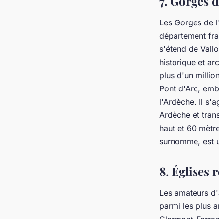
7. Gorges d
Les Gorges de l
département fra
s'étend de Vallo
historique et ar
plus d'un millio
Pont d'Arc, emb
l'Ardèche. Il s'
Ardèche et tran
haut et 60 mètr
surnomme, est u
8. Églises
Les amateurs d'
parmi les plus 