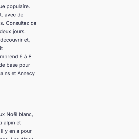
que populaire.
t, avec de
es. Consultez ce
deux jours.
découvrir et,
it
comprend 6 à 8
 de base pour
Bains et Annecy
ux Noël blanc,
 alpin et
Il y en a pour