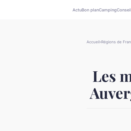
Actu
Bon plan
Camping
Consei
Accueil
›
Régions de Fra
Les m
Auver