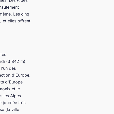
ines. Les Alpes
 hautement
i-même. Les cinq
et elles offrent
ites
Midi (3 842 m)
 l'un des
action d'Europe,
ets d'Europe
onix et le
s les Alpes
 journée très
e (la ville