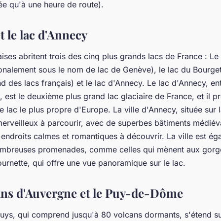
uée qu'à une heure de route).
t le lac d'Annecy
ises abritent trois des cinq plus grands lacs de France : L
ionalement sous le nom de lac de Genève), le lac du Bourget
nd des lacs français) et le lac d'Annecy. Le lac d'Annecy, e
est le deuxième plus grand lac glaciaire de France, et il p
e lac le plus propre d'Europe. La ville d'Annecy, située sur 
e merveilleux à parcourir, avec de superbes bâtiments médié
ndroits calmes et romantiques à découvrir. La ville est éga
ombreuses promenades, comme celles qui mènent aux gorge
urnette, qui offre une vue panoramique sur le lac.
cans d'Auvergne et le Puy-de-Dôme
uys, qui comprend jusqu'à 80 volcans dormants, s'étend su