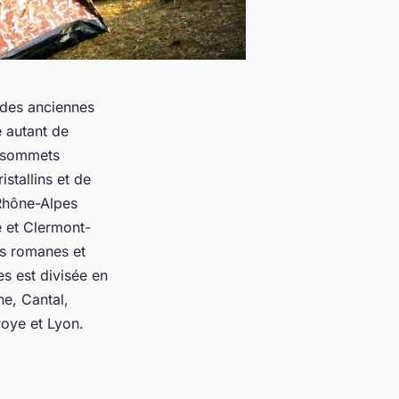
 des anciennes
e autant de
e sommets
istallins et de
Rhône-Alpes
 et Clermont-
es romanes et
s est divisée en
e, Cantal,
oye et Lyon.