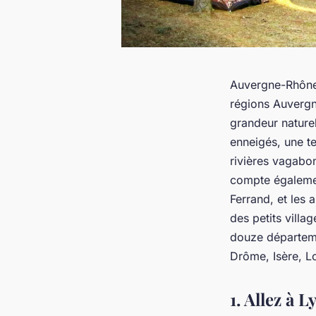
Auvergne-Rhône-
régions Auvergne
grandeur naturel
enneigés, une ter
rivières vagabo
compte égalemen
Ferrand, et les
des petits villa
douze départeme
Drôme, Isère, L
1. Allez à L