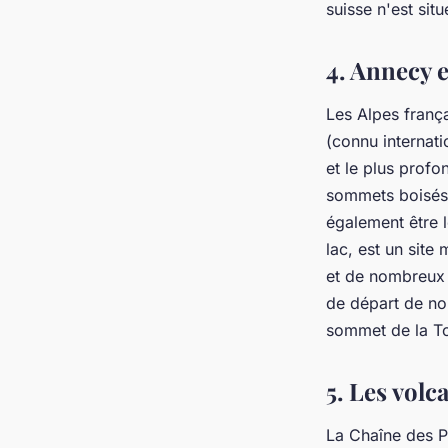
suisse n'est sit
4. Annecy e
Les Alpes frança
(connu internat
et le plus profo
sommets boisés, 
également être l
lac, est un sit
et de nombreux e
de départ de n
sommet de la To
5. Les vol
La Chaîne des P