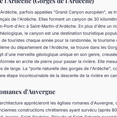
e l'Ardèche (Gorges de l'Ardèche)
'Ardèche, parfois appelées "Grand Canyon européen", se tr
nçais de l'Ardèche. Elles forment un canyon de 30 kilomètr
n-Pont-d'Arc à Saint-Martin-d'Ardèche. En plus d'être un ric
chéologique, le canyon est une destination touristique populai
n de touristes chaque année pour la randonnée, le tourisme 
lème du département de l'Ardèche, se trouve dans les Gor
agit d'une merveille géologique unique en son genre, creusée 
sformée en arche de pierre pour passer la rivière. Elle mes
es de large. La "porte naturelle des gorges de l'Ardèche", 
ne étape incontournable de la descente de la rivière en ca
 romanes d'Auvergne
architecture apprécieront les églises romanes d'Auvergne, 
anciennes constructions chrétiennes ayant survécu (après 80