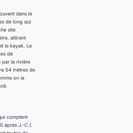
ouvent dans le
es de long qui
he site
re, attirant
et le kayak. Le
ges de
par la rivière
ure 54 mètres de
comme on la
noë.
qui comptent
0 après J.-C.).