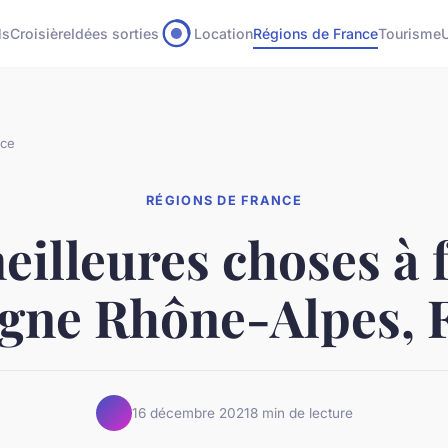
ls
Croisière
Idées sorties
Location
Régions de France
Tourisme
nce
RÉGIONS DE FRANCE
eilleures choses à f
gne Rhône-Alpes, 
16 décembre 2021
8 min de lecture