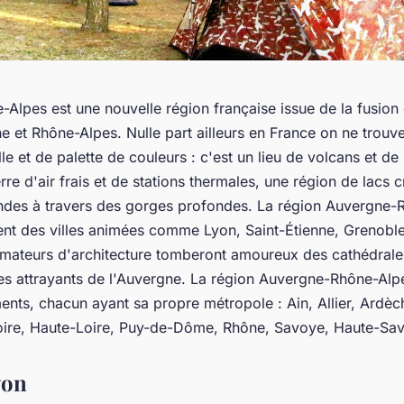
Alpes est une nouvelle région française issue de la fusion
 et Rhône-Alpes. Nulle part ailleurs en France on ne trouv
le et de palette de couleurs : c'est un lieu de volcans et d
re d'air frais et de stations thermales, une région de lacs cr
ndes à travers des gorges profondes. La région Auvergne-
t des villes animées comme Lyon, Saint-Étienne, Grenoble
 amateurs d'architecture tomberont amoureux des cathédral
ges attrayants de l'Auvergne. La région Auvergne-Rhône-Alpe
nts, chacun ayant sa propre métropole : Ain, Allier, Ardèch
oire, Haute-Loire, Puy-de-Dôme, Rhône, Savoye, Haute-Sav
yon