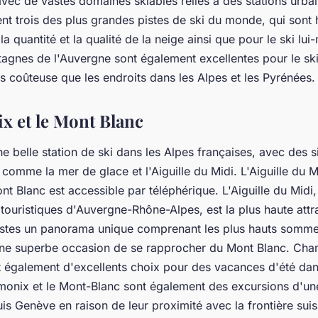
avec de vastes domaines skiables reliés à des stations urba
ent trois des plus grandes pistes de ski du monde, qui sont
a quantité et la qualité de la neige ainsi que pour le ski lu
gnes de l'Auvergne sont également excellentes pour le ski, 
s coûteuse que les endroits dans les Alpes et les Pyrénées.
x et le Mont Blanc
 belle station de ski dans les Alpes françaises, avec des s
comme la mer de glace et l'Aiguille du Midi. L'Aiguille du 
t Blanc est accessible par téléphérique. L'Aiguille du Midi,
 touristiques d'Auvergne-Rhône-Alpes, est la plus haute attr
ristes un panorama unique comprenant les plus hauts somm
une superbe occasion de se rapprocher du Mont Blanc. Cham
 également d'excellents choix pour des vacances d'été dan
monix et le Mont-Blanc sont également des excursions d'une
s Genève en raison de leur proximité avec la frontière suiss