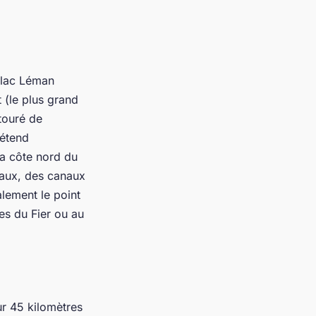
e lac Léman
 (le plus grand
ntouré de
rétend
la côte nord du
vaux, des canaux
lement le point
s du Fier ou au
r 45 kilomètres