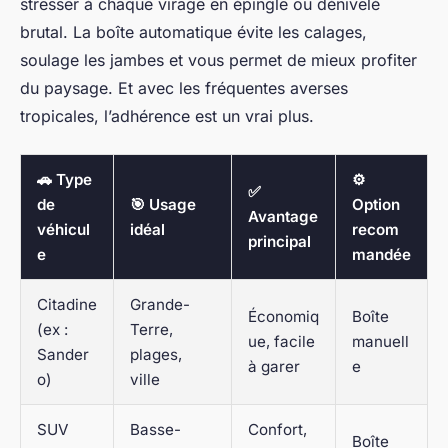
stresser à chaque virage en épingle ou dénivelé
brutal. La boîte automatique évite les calages,
soulage les jambes et vous permet de mieux profiter
du paysage. Et avec les fréquentes averses
tropicales, l’adhérence est un vrai plus.
🚗 Type
⚙️
✅
de
🎯 Usage
Option
Avantage
véhicul
idéal
recom
principal
e
mandée
Citadine
Grande-
Économiq
Boîte
(ex :
Terre,
ue, facile
manuell
Sander
plages,
à garer
e
o)
ville
SUV
Basse-
Confort,
Boîte