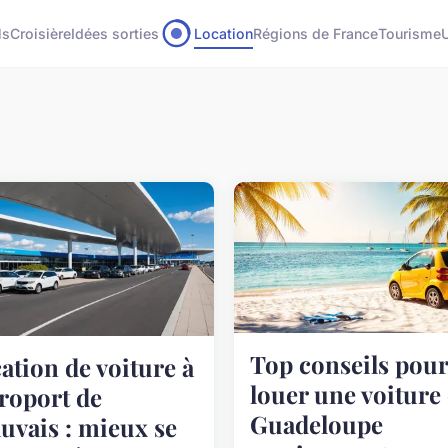
ls
Croisière
Idées sorties
Location
Régions de France
Tourisme
Top conseils pour
ation de voiture à
louer une voiture
éroport de
Guadeloupe
uvais : mieux se