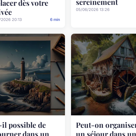
sereinement
lacer dès votre
ivée
05/06/2026 13:26
/2026 20:13
6 min
-il possible de
Peut-on organise
ourner dans un
un séjour dans u