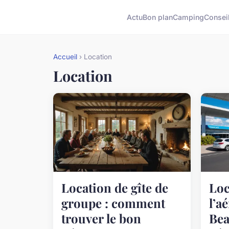
Actu
Bon plan
Camping
Consei
Accueil
› Location
Location
Location de gîte de
Loc
groupe : comment
l’a
trouver le bon
Bea