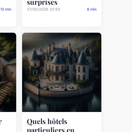
surprises
13 min
27/05/2026 20:50
8 min
r
Quels hôtels
n
particuliers en