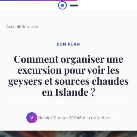
Accueil
›
Bon plan
BON PLAN
Comment organiser une
excursion pour voir les
geysers et sources chaudes
en Islande ?
Victoire
10 mars 2024
6 min de lecture
V